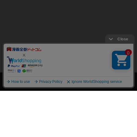
上へ
漫画全巻ドットコム TOP
トップページ
会員登録・ログイン
初めての方へ
電子書籍の読み方
支払方法