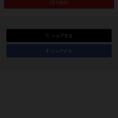
(電子書籍)
シェアする
シェアする