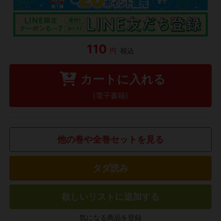
110
円
税込
カートに入れる
(電子書籍)
他の巻や全巻セットを見る
タダ読み
欲しいリストに追加する
気になる商品を登録