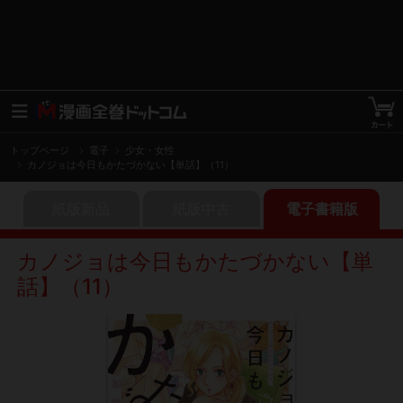
トップページ
電子
少女・女性
カノジョは今日もかたづかない【単話】（11）
紙版新品
紙版中古
電子書籍版
カノジョは今日もかたづかない【単
話】（11）