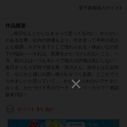
電子書籍購入ガイド
作品概要
「…毎日なんとかしなきゃって思ってるのに」やりがい
のある仕事、社内の評価も上々。付き合って半年の恋人
とも順調。ステキ女子として憧れられる・俵あいなの目
下の悩み――それは、部屋をかたづけられないこと。一
方、机の上はいつもキレイで他人の評価は気にしない、
毎日きっちり定時で帰る男・深川さん。自分とは正反対
で、なにかと感じの悪い彼がむかつく反面、どこかでう
らやましいと思っていて…。かたづけられないアナタに
おくる、かたづけ下手のワーク・アンド・ライフ！単話
版第11話！
ポイント
2
％
2
pt