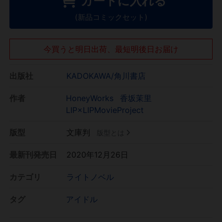
カートに入れる
(新品コミックセット)
今買うと明日出荷、最短明後日お届け
出版社
KADOKAWA/角川書店
作者
HoneyWorks
香坂茉里
LIP×LIPMovieProject
版型
文庫判
版型とは
最新刊発売日
2020年12月26日
カテゴリ
ライトノベル
タグ
アイドル