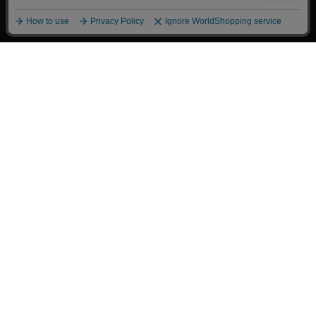
漫画全巻ドットコム TOP
トップページ
会員登録・ログイン
初めての方へ
電子書籍の読み方
支払方法
特定商取引法に基づく通販の表記
資金決済法に基づく表示
古物営業法に基づく表示
よくある質問
問い合わせ
個人情報保護方針
利用規約