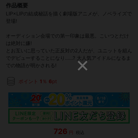
作品概要
LIP×LIPの結成秘話を描く劇場版アニメが、ノベライズで
登場!
オーディション会場での第一印象は最悪。こいつとだけ
は絶対に嫌!
とお互いに思っていた正反対の2人だが、ユニットを組ん
でデビューすることになり……? 大人気アイドルになるま
での物語が明かされる!
ポイント
1
％
6
pt
726
円
税込