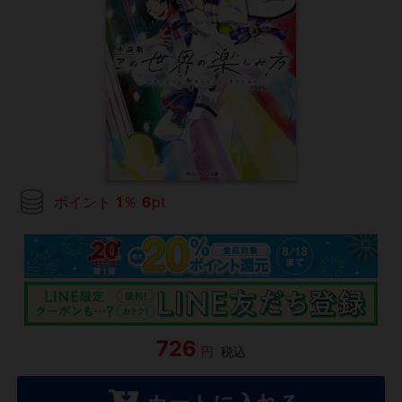
ポイント
1
％
6
pt
726
円
税込