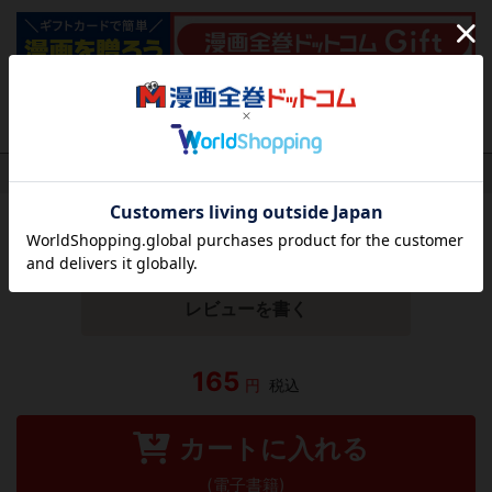
作品レビュー
（関連商品を含む）
この作品にはまだレビューがありません。 今後読まれる
方のために感想を共有してもらえませんか？
レビューを書く
165
円
税込
カートに入れる
(電子書籍)