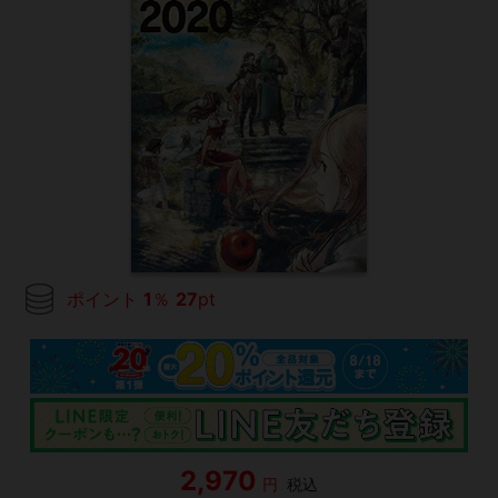
ポイント
1
％
27
pt
2,970
円
税込