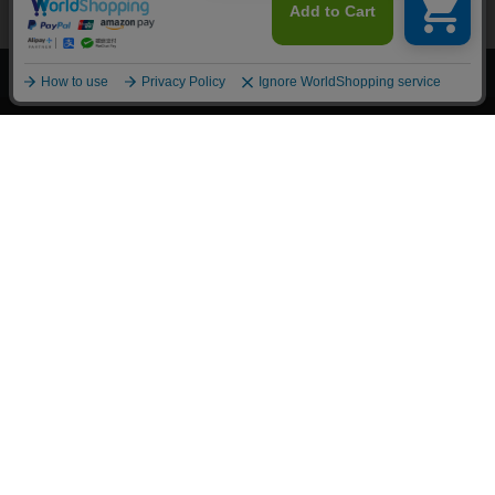
上へ
漫画全巻ドットコム TOP
トップページ
会員登録・ログイン
初めての方へ
電子書籍の読み方
支払方法
特定商取引法に基づく通販の表記
資金決済法に基づく表示
古物営業法に基づく表示
よくある質問
問い合わせ
個人情報保護方針