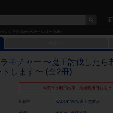
新
ったので、学園で陰からサポートします〜 (全2冊)
紙版中古
カラモチャー 〜魔王討伐したら
します〜 (全2冊)
今買うと明日出荷、最短明後日お届け
出版社
KADOKAWA/富士見書房
作者
ポルカ
桑島黎音