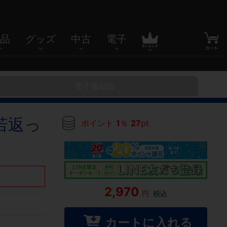
品
グッズ
中古
電子
電子書籍版
若返っ
ポイント
1
％
27
pt
2,970
円
税込
カートに入れる