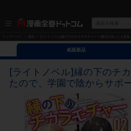
漫画を検索
トップページ
新品
[ライトノベル]縁の下のチカラモチャー 〜魔王討伐したら若返
紙版新品
[ライトノベル]縁の下のチ
たので、学園で陰からサポート