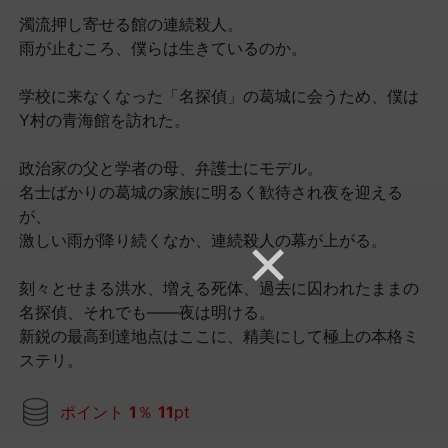
濁流押し寄せる館の連続殺人。
雨が止むころ、僕らは生きているのか。
学校に来なくなった「名探偵」の葛城に会うため、僕は
Y村の青海館を訪れた。
政治家の父と学者の母、弁護士にモデル。
名士ばかりの葛城の家族に明るく歓待され夜を迎える
が、
激しい雨が降り続くなか、連続殺人の幕が上がる。
刻々とせまる洪水、増える死体、過去に囚われたままの
名探偵、それでも――夜は明ける。
新鋭の最高到達地点はここに、精美にして極上の本格ミ
ステリ。
ポイント
1
％
11
pt