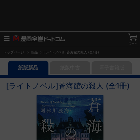
トップページ
新品
[ライトノベル]蒼海館の殺人 (全1冊)
紙版新品
紙版中古
電子書籍版
[ライトノベル]蒼海館の殺人 (全1冊)