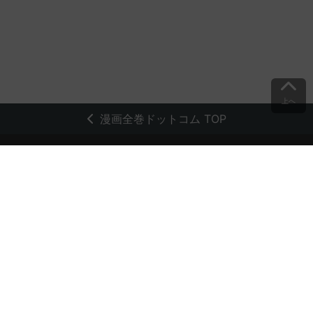
上へ
漫画全巻ドットコム TOP
トップページ
会員登録・ログイン
初めての方へ
電子書籍の読み方
支払方法
特定商取引法に基づく通販の表記
資金決済法に基づく表示
古物営業法に基づく表示