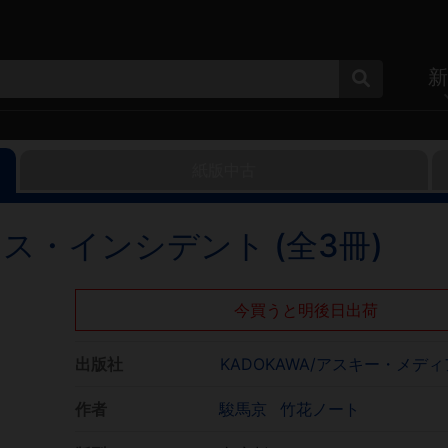
新
紙版中古
ス・インシデント (全3冊)
今買うと明後日出荷
出版社
KADOKAWA/アスキー・メデ
作者
駿馬京
竹花ノート