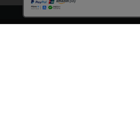
トップページ
スタ
会員登録・ログイン
漫画を
初めての方へ
おす
電子書籍の読み方
›
作
支払方法
›
特
特定商取引法に基づく通販の表記
おす
資金決済法に基づく表示
おす
古物営業法に基づく表示
›
漫
よくある質問
›
大
問い合わせ
おす
個人情報保護方針
›
新
利用規約
›
無