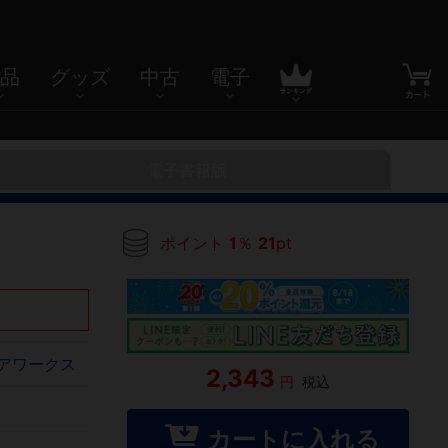
品
グッズ
中古
電子
電子書籍版
ポイント
1
％
21
pt
ィアワークス
2,343
円
税込
カートに入れる