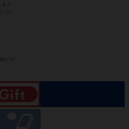
しまう。
だった。
向かう!