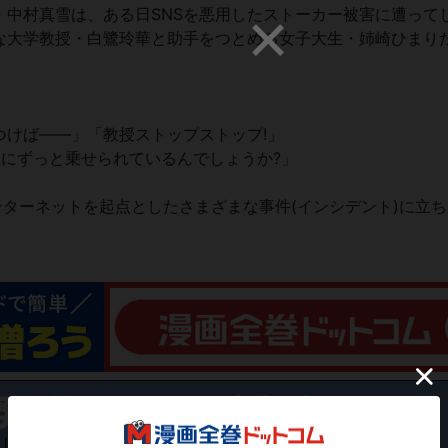
中村真雪は、ある日SNSを悪用したストーカー被害に遭って
な大学教授・白鷺玲華と助手をつとめる女子大生・姉崎ひまり
つけば――」「教授ストップストップ!」
にずっと乗せられているんでしょうか?」
ターネットを起点としたさまざまな事件(インシデント)に立ち