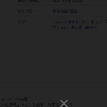
最新刊発売日
2021年03月23日
カテゴリ
青年漫画
漫画
タグ
このマンガがすごい!
ギャグ
アニメ化
実写化
映画化
ューバーへの道!
をへし折るような、とある「出来事」が…!?