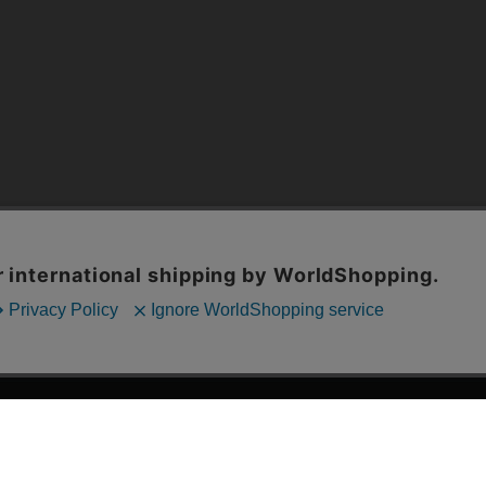
漫画全巻ドットコム TOP
ッフおススメ「全力推し宣言」
漫画ランキング
贈ろう e-giftサービス
›
2025年 年間ランキング