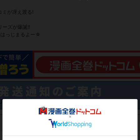
ミが冴え渡る!
ーズが爆誕!!
、はっじまるよー☆