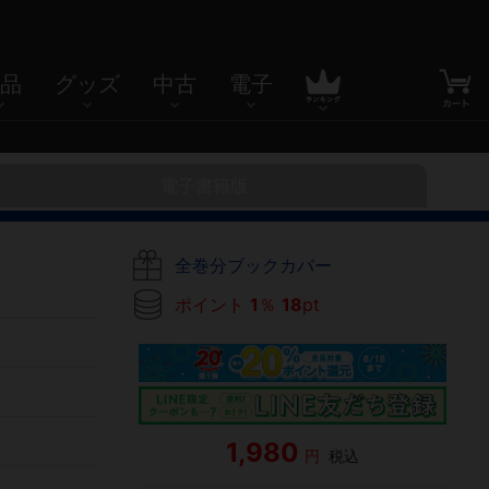
品
グッズ
中古
電子
電子書籍版
全巻分ブックカバー
ポイント
1
％
18
pt
1,980
円
税込