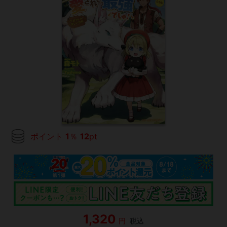
ポイント
1
％
12
pt
1,320
円
税込