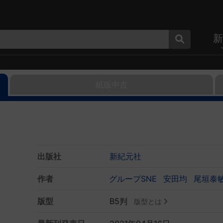
新
紙版中古
出版社
新紀元社
作者
グループSNE
安田均
尾垣泰
版型
B5判
版型とは