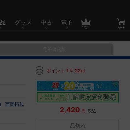
品
グッズ
中古
電子
電子書籍版
ポイント
1
％
22
pt
敏
西岡拓哉
2,420
円
税込
品切れ