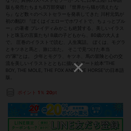
版も発売たちまち8万部突破! 『世界から猫が消えたな
ら』など数々のベストセラーを発表してきた 川村元気が
初の翻訳! 『ぼくはイエローでホワイトで、ちょっとブル
ー』の著者 ブレイディみかこも絶賛する、美しいイラス
トと珠玉の言葉たち! 8歳の子どもから、80歳の大人ま
で。 圧巻のイラストで読む、人生寓話。 ぼくは、モグラ
とキツネと馬と、旅に出た。 そこで見つけた本当
の“家"とは。 少年とモグラ、キツネ、馬の冒険と心の交
流を美しいイラストとともに描いたアート絵本“THE
BOY, THE MOLE, THE FOX AND THE HORSE"の日本語
版。
ポイント
1
％
20
pt