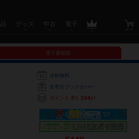
品
グッズ
中古
電子
電子書籍版
送料無料
全巻分ブックカバー
ポイント
5
％
234
pt