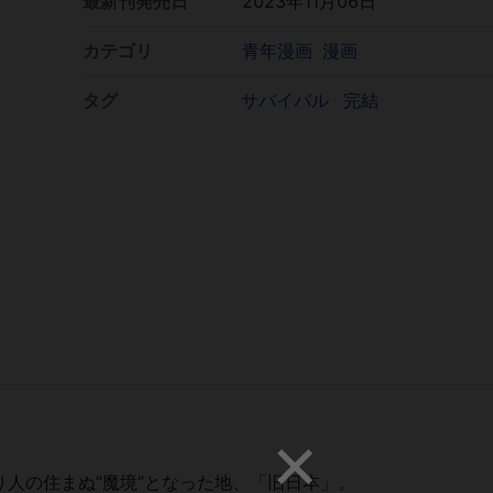
最新刊発売日
2023年11月06日
カテゴリ
青年漫画
漫画
タグ
サバイバル
完結
人の住まぬ“魔境”となった地、「旧日本」。