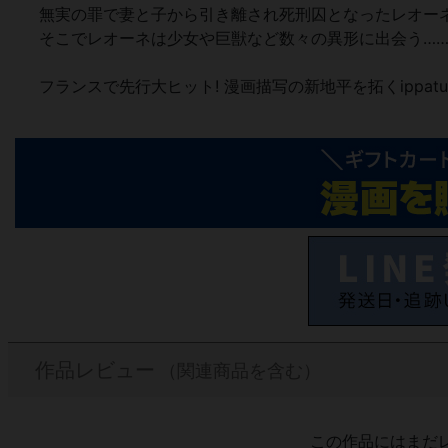
無実の罪で妻と子から引き離され死刑囚となったレオー
そこでレオーネは少女や巨獣など数々の異形に出会う…
フランスで先行大ヒット! 漫画描写の新地平を拓くippat
作品レビュー
（関連商品を含む）
この作品にはまだ