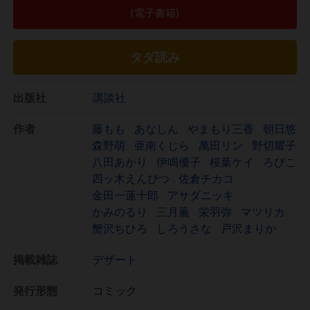
(電子書籍)
タダ読み
出版社
講談社
作者
藤もも
あなしん
やまもり三香
朝日悠
森野萌
亜南くじら
萬田リン
野切耀子
八田あかり
伊鳴優子
桜葉ケイ
ろびこ
四ッ木えんぴつ
佐倉チカコ
金田一蓮十郎
アサダニッキ
かみのるり
三月薫
栄羽弥
マツリカ
蟹沢ちひろ
しろうさな
戸沢まりか
掲載雑誌
デザート
発行形態
コミック