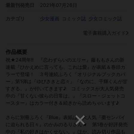
最新刊発売日
2021年07月26日
カテゴリ
少女漫画
コミック誌
少女コミック誌
電子書籍購入ガイド
作品概要
祝★24周年!! 『恋わずらいのエリー』藤ももさんの新
連載『ひかえめに言っても、これは愛』が表紙＆巻頭カ
ラーで登場！ ３号連続ふろく「オリジナルブックカバ
ー」第1弾は『ゆびさきと恋々』『なのに、千輝くんが甘
すぎる。』が付いてきます♪ コミックスが大人気発売
中の『甘くない彼らの日常は。』『スロー・ジェットコ
ースター』はカラー付き＆続きから読めちゃいます♪
さらに別冊ふろく『Blue』表紙は、大人気『棗センパイ
に迫られる日々』のかみのるりさん★ 第1巻が好評発売
中の『私の好きはかくせない。』ほか、読み切り作品も