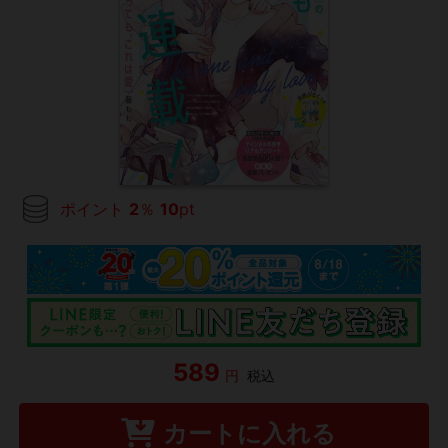
ポイント
2
％
10
pt
589
円
税込
カートに入れる