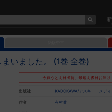
新
紙版中古
いました。 (1巻 全巻)
今買うと明日出荷、最短明後日お届け
出版社
KADOKAWA/アスキー・メデ
作者
有村唯