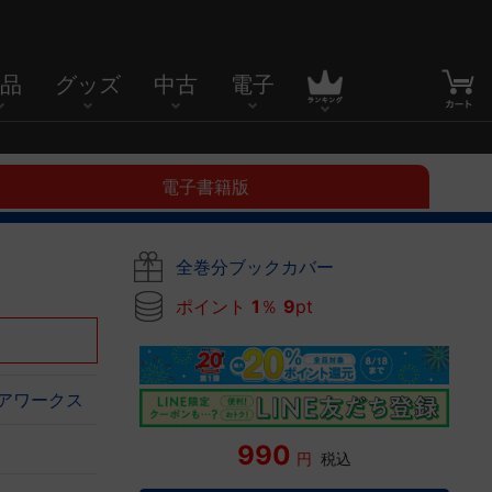
品
グッズ
中古
電子
電子書籍版
全巻分ブックカバー
ポイント
1
％
9
pt
ィアワークス
990
円
税込