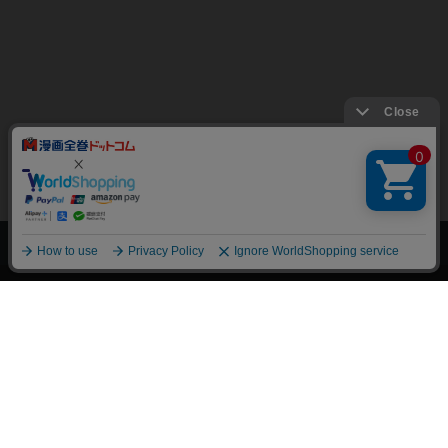
上へ
漫画全巻ドットコム TOP
トップページ
会員登録・ログイン
初めての方へ
電子書籍の読み方
支払方法