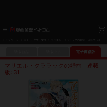
トップページ
電子
少女・女性
マリエル・クララックの婚約 連載版: 31
紙版新品
紙版中古
電子書籍版
マリエル・クララックの婚約 連載
版: 31