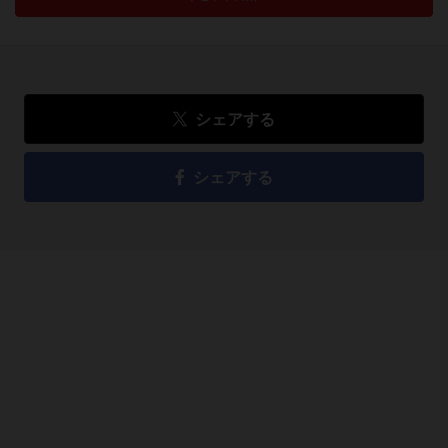
シェアする
シェアする