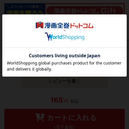
作品レビュー
（関連商品を含む）
この作品にはまだレビューがありません。 今後読まれる
方のために感想を共有してもらえませんか？
レビューを書く
165
円
税込
カートに入れる
(電子書籍)