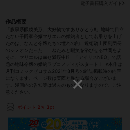
電子書籍購入ガイド
作品概要
「腹黒系眼鏡美形、大好物ですありがとう!!」地味で目立
たない子爵家令嬢マリエルの婚約者として名乗りを上げ
たのは、なんと令嬢たちの憧れの的、近衛騎士団副団長
のシメオンだった！ ねたみと嘲笑を浴びせる世間をよ
そに、マリエルは幸せ満喫中!? 「アイリスNEO」で話
題の地味令嬢の婚約ラブコメディがスタート!! ※本作は
月刊コミックゼロサム2021年8月号の雑誌掲載時の内容
になります。ページ数は実際と異なる場合がございま
す。漫画内の告知等は過去のものとなりますので、ご注
意ください。
ポイント
2
％
3
pt