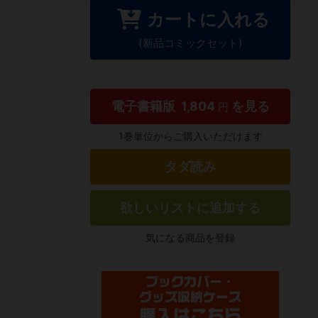
カートに入れる
(新品コミックセット)
電子書籍版
1,804
を見る
円
1巻単位からご購入いただけます
タダ読み
欲しいリストに追加する
気になる商品を登録