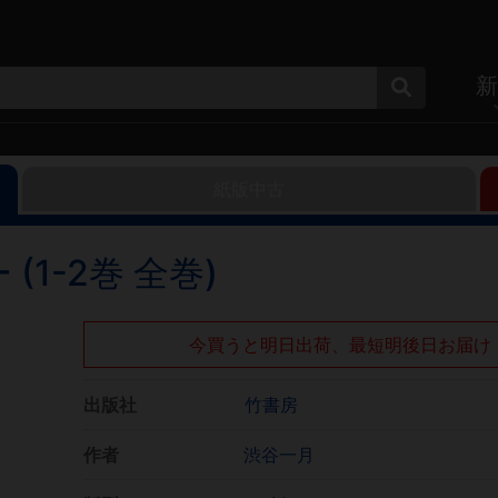
新
紙版中古
1-2巻 全巻)
今買うと明日出荷、最短明後日お届け
出版社
竹書房
作者
渋谷一月