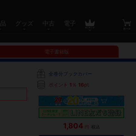
品
グッズ
中古
電子
電子書籍版
全巻分ブックカバー
ポイント
1
％
16
pt
1,804
円
税込