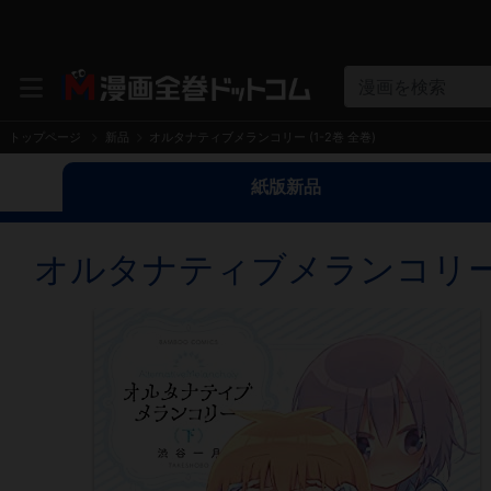
漫画を検索
トップページ
新品
オルタナティブメランコリー (1-2巻 全巻)
紙版新品
オルタナティブメランコリー (