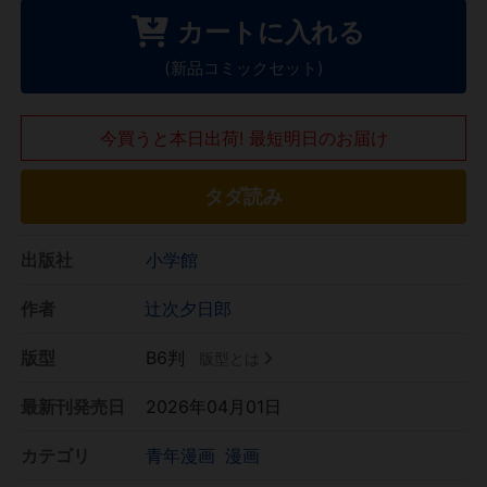
カートに入れる
(新品コミックセット)
今買うと本日出荷! 最短明日のお届け
タダ読み
出版社
小学館
作者
辻次夕日郎
版型
B6判
版型とは
最新刊発売日
2026年04月01日
カテゴリ
青年漫画
漫画