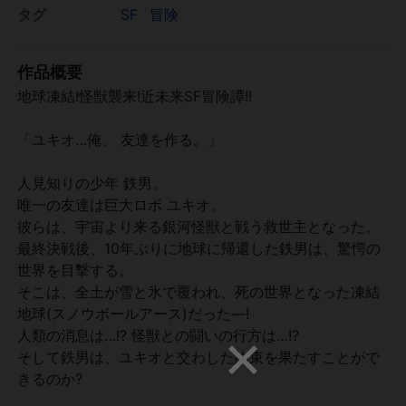
タグ
SF
冒険
作品概要
地球凍結!怪獣襲来!近未来SF冒険譚!!
「ユキオ…俺、 友達を作る。」
人見知りの少年 鉄男。
唯一の友達は巨大ロボ ユキオ。
彼らは、宇宙より来る銀河怪獣と戦う救世主となった。
最終決戦後、10年ぶりに地球に帰還した鉄男は、驚愕の
世界を目撃する。
そこは、全土が雪と氷で覆われ、死の世界となった凍結
地球(スノウボールアース)だった―!
人類の消息は…!? 怪獣との闘いの行方は…!?
そして鉄男は、ユキオと交わした約束を果たすことがで
きるのか?