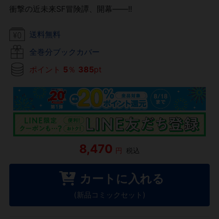
衝撃の近未来SF冒険譚、開幕――!!
送料無料
全巻分ブックカバー
ポイント
5
％
385
pt
8,470
円
税込
カートに入れる
(新品コミックセット)