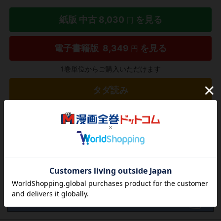
紙版 中古
8,030
を見る
円
電子書籍版
8,349
を見る
円
1巻単位からご購入いただけます
タダ読み
欲しいリストに追加する
気になる商品を登録