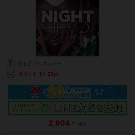
全巻分ブックカバー
ポイント
1
％
26
pt
2,904
円
税込