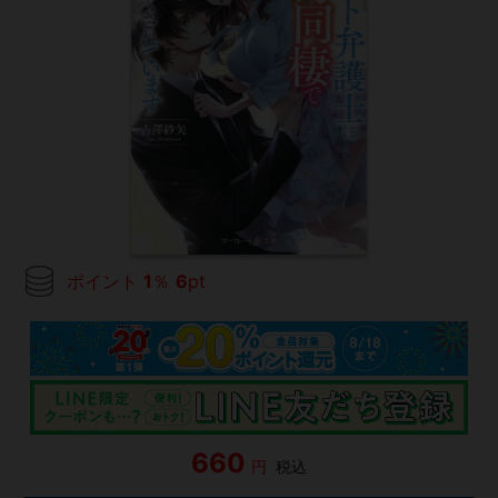
ポイント
1
％
6
pt
660
円
税込