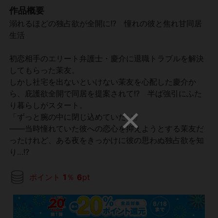
作品概要
溺れるほどの独占欲が全開に!? 憧れの彼と焦れ甘同居
生活
初恋相手のエリート弁護士・慶介に退職トラブルを解決
してもらった茉友。
しかし社宅を出ないといけない茉友を心配した慶介か
ら、庇護欲全開で同居を提案されて!? 半ば強引にふた
り暮らしがスタート。
「ずっと腕の中に閉じ込めていたい」
――当時憧れていた彼への恋心を抑えようとする茉友だ
ったけれど、ある夜をきっかけに彼の思わぬ独占欲を知
り…!?
ポイント
1
％
6
pt