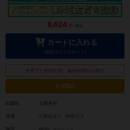
8,624
円
税込
カートに入れる
(新品コミックセット)
今買うと明日出荷、最短明後日お届け
タダ読み
出版社
文藝春秋
作者
心音ゆるり
伊咲ウタ
版型
B6判
版型とは