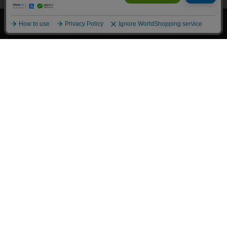
上へ
漫画全巻ドットコム TOP
トップページ
会員登録・ログイン
初めての方へ
電子書籍の読み方
支払方法
特定商取引法に基づく通販の表記
資金決済法に基づく表示
古物営業法に基づく表示
よくある質問
問い合わせ
個人情報保護方針
利用規約