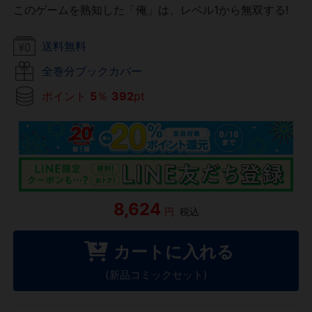
このゲームを熟知した「俺」は、レベル1から無双する!
送料無料
全巻分ブックカバー
ポイント
5
％
392
pt
8,624
円
税込
カートに入れる
(新品コミックセット)