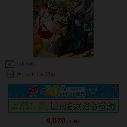
送料無料
ポイント
1
％
37
pt
4,070
円
税込