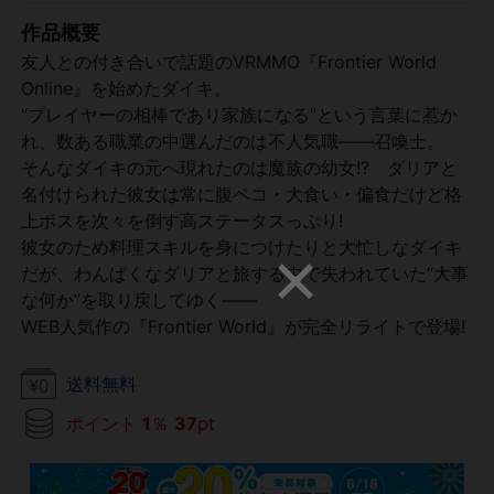
作品概要
友人との付き合いで話題のVRMMO『Frontier World
Online』を始めたダイキ。
“プレイヤーの相棒であり家族になる”という言葉に惹か
れ、数ある職業の中選んだのは不人気職――召喚士。
そんなダイキの元へ現れたのは魔族の幼女!? ダリアと
名付けられた彼女は常に腹ペコ・大食い・偏食だけど格
上ボスを次々を倒す高ステータスっぷり!
彼女のため料理スキルを身につけたりと大忙しなダイキ
だが、わんぱくなダリアと旅する中で失われていた“大事
な何か”を取り戻してゆく――
WEB人気作の『Frontier World』が完全リライトで登場!
送料無料
ポイント
1
％
37
pt