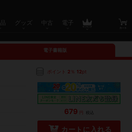
品
グッズ
中古
電子
電子書籍版
ポイント
2
％
12
pt
679
円
税込
カートに入れる