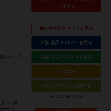
(電子書籍)
他の巻や全巻セットを見る
紙版 新品
3,487
を見る
円
紙版 中古
3,690
を見る
籍購入ガイド
円
タダ読み
欲しいリストに追加する
気になる商品を登録
を担った機
余の一策と