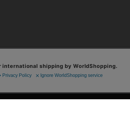
漫画全巻ドットコム TOP
ッフおススメ「全力推し宣言」
漫画ランキング
贈ろう e-giftサービス
›
2025年 年間ランキング
すめの新品漫画セット
›
歴代発行部数