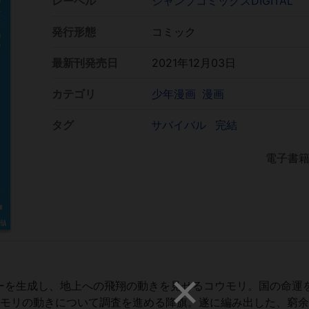
レーベル
ジャンプコミックスDIGITAL
発行形態
コミック
最新刊発売日
2021年12月03日
カテゴリ
少年漫画
漫画
タグ
サバイバル
完結
電子書
ーを生成し、地上への飛翔の動きを見せるコウモリ。国の命運
ウモリの動きについて調査を進める降旗。遂に編み出した、窮