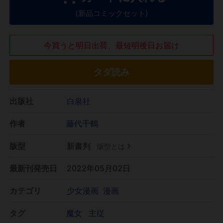
(新品コミックセット)
今買うと明日出荷、最短明後日お届け
タダ読み
出版社
白泉社
作者
藤代千鶴
版型
新書判
版型とは
最新刊発売日
2022年05月02日
カテゴリ
少女漫画
漫画
タグ
魔女
主従