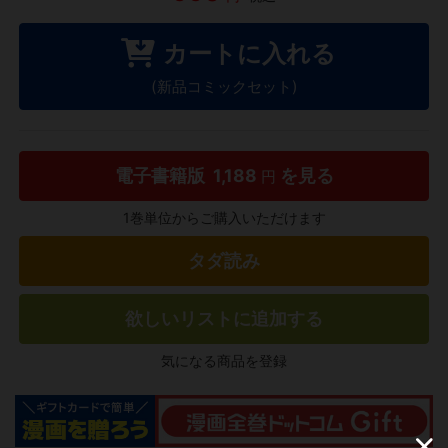
カートに入れる
(新品コミックセット)
電子書籍版
1,188
を見る
円
1巻単位からご購入いただけます
タダ読み
欲しいリストに追加する
気になる商品を登録