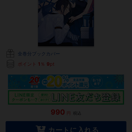
全巻分ブックカバー
ポイント
1
％
9
pt
990
円
税込
カートに入れる