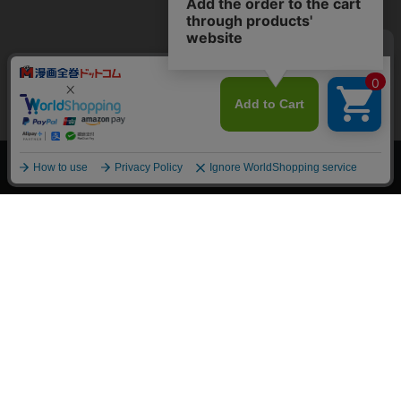
上へ
漫画全巻ドットコム TOP
トップページ
会員登録・ログイン
初めての方へ
電子書籍の読み方
支払方法
特定商取引法に基づく通販の表記
資金決済法に基づく表示