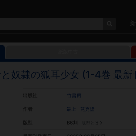
新
紙版中古
奴隷の狐耳少女 (1-4巻 最新
出版社
竹書房
作者
最上
筧秀隆
版型
B6判
版型とは