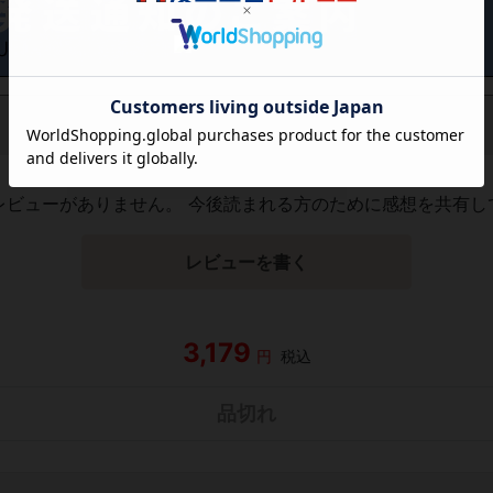
レビューがありません。 今後読まれる方のために感想を共有し
レビューを書く
3,179
円
税込
品切れ