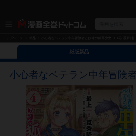
漫画を検索
トップページ
新品
小心者なベテラン中年冒険者と奴隷の狐耳少女 (1-4巻 最新刊)
紙版新品
小心者なベテラン中年冒険者と