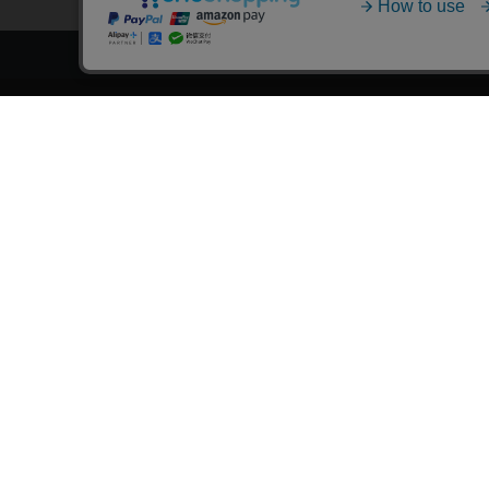
トップページ
スタ
会員登録・ログイン
漫画を
初めての方へ
おす
電子書籍の読み方
›
作
支払方法
›
特
特定商取引法に基づく通販の表記
おす
資金決済法に基づく表示
おす
古物営業法に基づく表示
›
漫
よくある質問
›
大
問い合わせ
おす
個人情報保護方針
›
新