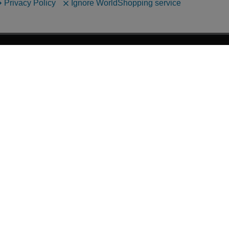
漫画全巻ドットコム TOP
ッフおススメ「全力推し宣言」
漫画ランキング
贈ろう e-giftサービス
›
2025年 年間ランキング
すめの新品漫画セット
›
歴代発行部数
品別漫画収納ボックス
›
紙書籍 週間TOP100
典あり漫画
›
紙書籍 月間TOP100
すめのグッズ商品
›
電子書籍 週間TOP100
すめの中古漫画セット
›
電子書籍 月間TOP100
画買取サービス
›
巻数の多い漫画作品
口注文問い合わせフォーム
›
漫画なんでもランキング
すめの電子書籍漫画
漫画のサイズ(判型)について
刊・新着電子書籍
海外発送 Overseas