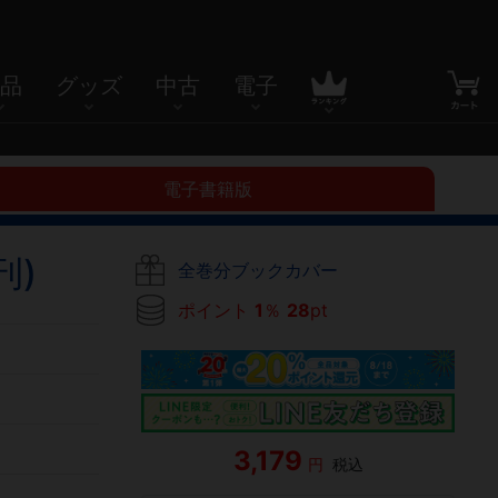
品
グッズ
中古
電子
電子書籍版
刊)
全巻分ブックカバー
ポイント
1
％
28
pt
3,179
円
税込