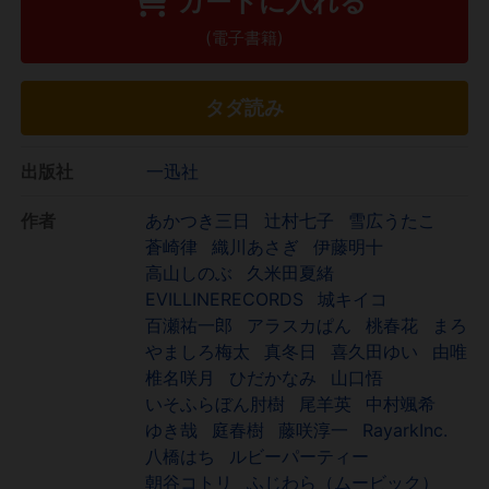
カートに入れる
(電子書籍)
タダ読み
出版社
一迅社
作者
あかつき三日
辻村七子
雪広うたこ
蒼崎律
織川あさぎ
伊藤明十
高山しのぶ
久米田夏緒
EVILLINERECORDS
城キイコ
百瀬祐一郎
アラスカぱん
桃春花
まろ
やましろ梅太
真冬日
喜久田ゆい
由唯
椎名咲月
ひだかなみ
山口悟
いそふらぼん肘樹
尾羊英
中村颯希
ゆき哉
庭春樹
藤咲淳一
RayarkInc.
八橋はち
ルビーパーティー
朝谷コトリ
ふじわら（ムービック）