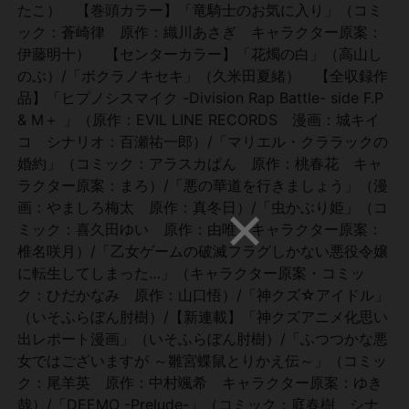
たこ） 【巻頭カラー】「竜騎士のお気に入り」（コミ
ック：蒼崎律 原作：織川あさぎ キャラクター原案：
伊藤明十） 【センターカラー】「花燭の白」（高山し
のぶ）/「ボクラノキセキ」（久米田夏緒） 【全収録作
品】「ヒプノシスマイク -Division Rap Battle- side F.P
& M＋ 」（原作：EVIL LINE RECORDS 漫画：城キイ
コ シナリオ：百瀬祐一郎）/「マリエル・クララックの
婚約」（コミック：アラスカぱん 原作：桃春花 キャ
ラクター原案：まろ）/「悪の華道を行きましょう」（漫
画：やましろ梅太 原作：真冬日）/「虫かぶり姫」（コ
ミック：喜久田ゆい 原作：由唯 キャラクター原案：
椎名咲月）/「乙女ゲームの破滅フラグしかない悪役令嬢
に転生してしまった…」（キャラクター原案・コミッ
ク：ひだかなみ 原作：山口悟）/「神クズ☆アイドル」
（いそふらぼん肘樹）/【新連載】「神クズアニメ化思い
出レポート漫画」（いそふらぼん肘樹）/「ふつつかな悪
女ではございますが ～雛宮蝶鼠とりかえ伝～」（コミッ
ク：尾羊英 原作：中村颯希 キャラクター原案：ゆき
哉）/「DEEMO -Prelude-」（コミック：庭春樹 シナ