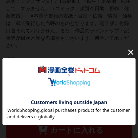
原案：テクノサマタ）/【最終回】「転生！太宰治 転生
して、すみません」（コミック：須賀今日助 原作：佐
藤友哉） ※本電子書籍の表紙・目次・広告・情報・価格
は、紙で発行した当時のものとなります。電子版に付録
は含まれておりません。また、作品のラインナップ・記
事等が目次と異なる場合もございます。何卒ご了承くだ
さい。
ポイント
2
％
9
pt
509
円
税込
カートに入れる