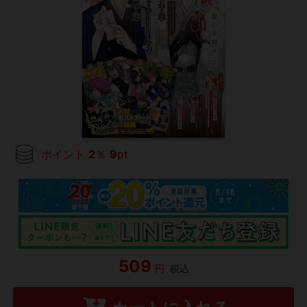
ポイント
2
％
9
pt
509
円
税込