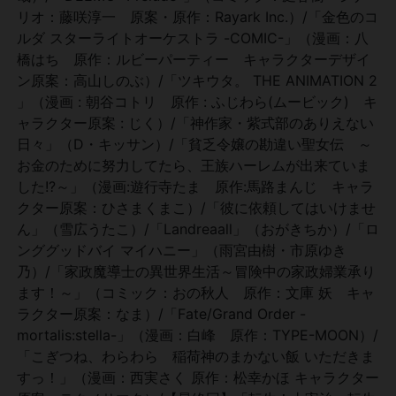
リオ：藤咲淳一 原案・原作：Rayark Inc.）/「金色のコ
ルダ スターライトオーケストラ -COMIC-」（漫画：八
橋はち 原作：ルビーパーティー キャラクターデザイ
ン原案：高山しのぶ）/「ツキウタ。 THE ANIMATION 2
」（漫画 : 朝谷コトリ 原作 : ふじわら(ムービック) キ
ャラクター原案 : じく）/「神作家・紫式部のありえない
日々」（D・キッサン）/「貧乏令嬢の勘違い聖女伝 ～
お金のために努力してたら、王族ハーレムが出来ていま
した!?～」（漫画:遊行寺たま 原作:馬路まんじ キャラ
クター原案：ひさまくまこ）/「彼に依頼してはいけませ
ん」（雪広うたこ）/「Landreaall」（おがきちか）/「ロ
ンググッドバイ マイハニー」（雨宮由樹・市原ゆき
乃）/「家政魔導士の異世界生活～冒険中の家政婦業承り
ます！～」（コミック：おの秋人 原作：文庫 妖 キャ
ラクター原案：なま）/「Fate/Grand Order -
mortalis:stella-」（漫画：白峰 原作：TYPE-MOON）/
「こぎつね、わらわら 稲荷神のまかない飯 いただきま
すっ！」（漫画：西実さく 原作：松幸かほ キャラクター