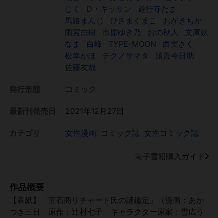
じく
D・キッサン
遊行寺たま
馬路まんじ
ひさまくまこ
おがきちか
雨宮由樹
市原ゆき乃
おの秋人
文庫妖
なま
白峰
TYPE-MOON
西実さく
松幸かほ
テクノサマタ
須賀今日助
佐藤友哉
発行形態
コミック
最新刊発売日
2021年12月27日
カテゴリ
女性漫画
コミック誌
女性コミック誌
電子書籍購入ガイド
作品概要
【表紙】「宝石商リチャード氏の謎鑑定」（漫画：あか
つき三日 原作：辻村七子 キャラクター原案：雪広う