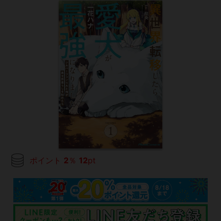
ポイント
2
％
12
pt