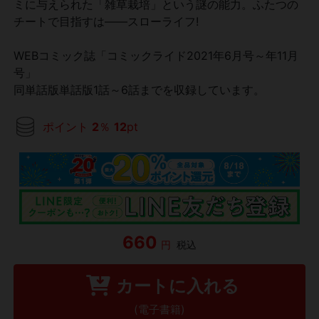
ミに与えられた「雑草栽培」という謎の能力。ふたつの
チートで目指すは――スローライフ!
WEBコミック誌「コミックライド2021年6月号～年11月
号」
同単話版単話版1話～6話までを収録しています。
ポイント
2
％
12
pt
660
円
税込
カートに入れる
(電子書籍)