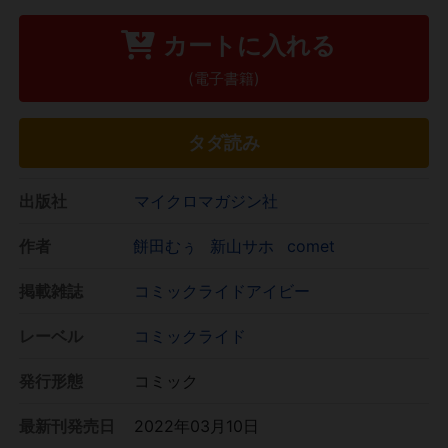
カートに入れる
(電子書籍)
タダ読み
出版社
マイクロマガジン社
作者
餅田むぅ
新山サホ
comet
掲載雑誌
コミックライドアイビー
レーベル
コミックライド
発行形態
コミック
最新刊発売日
2022年03月10日