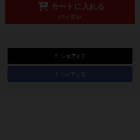
カートに入れる
(電子書籍)
シェアする
シェアする