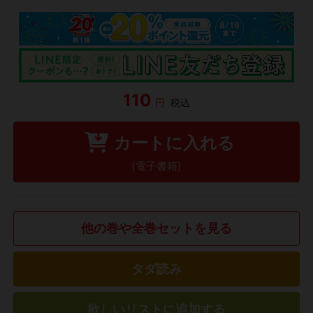
110
円
税込
カートに入れる
(電子書籍)
他の巻や全巻セットを見る
タダ読み
欲しいリストに追加する