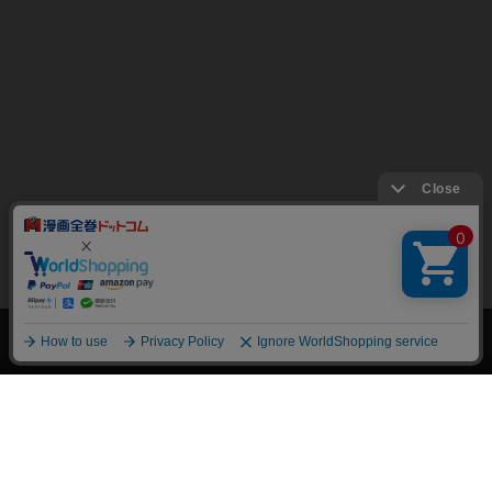
上へ
漫画全巻ドットコム TOP
トップページ
会員登録・ログイン
初めての方へ