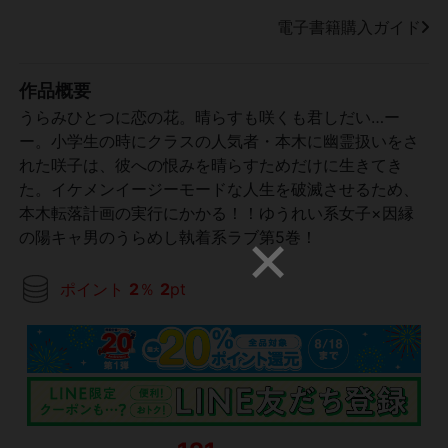
電子書籍購入ガイド
作品概要
うらみひとつに恋の花。晴らすも咲くも君しだい…ー
ー。小学生の時にクラスの人気者・本木に幽霊扱いをさ
れた咲子は、彼への恨みを晴らすためだけに生きてき
た。イケメンイージーモードな人生を破滅させるため、
本木転落計画の実行にかかる！！ゆうれい系女子×因縁
の陽キャ男のうらめし執着系ラブ第5巻！
ポイント
2
％
2
pt