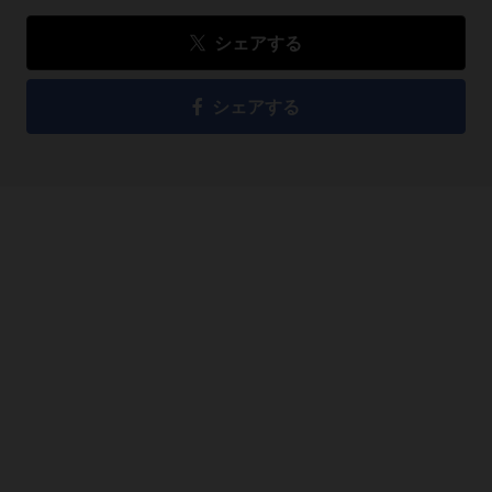
シェアする
シェアする