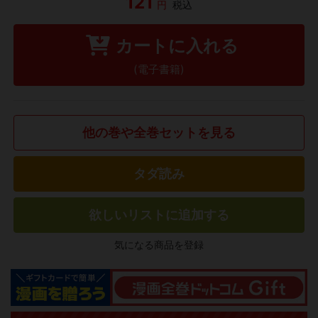
121
円
税込
カートに入れる
(電子書籍)
他の巻や全巻セットを見る
タダ読み
欲しいリストに追加する
気になる商品を登録