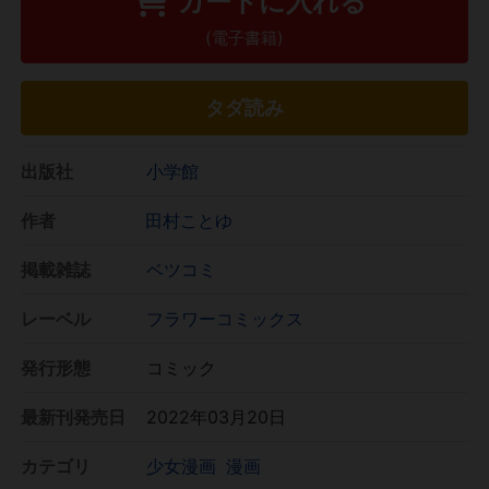
カートに入れる
(電子書籍)
タダ読み
出版社
小学館
作者
田村ことゆ
掲載雑誌
ベツコミ
レーベル
フラワーコミックス
発行形態
コミック
最新刊発売日
2022年03月20日
カテゴリ
少女漫画
漫画