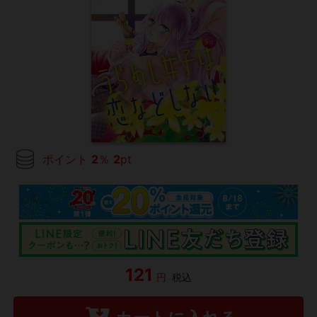
ポイント
2
％
2
pt
121
円
税込