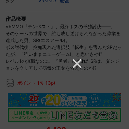
タグ
VRMMO
最強
作品概要
VRMMO『テンペスト』、最終ボスの単独討伐――。
そのゲームの世界で、誰も成し遂げられなかった偉業を
達成した男、SR(エスアール)。
ボス討伐後、突如現れた選択肢『転生』を選んだSRだっ
たが、「強いままニューゲーム!」と思いきや!?
レベル1の無職なのに、『勇者』にされたSRは、ダンジ
ョンをクリアして病気の王女を救えるのか!?
ポイント
1
％
13
pt