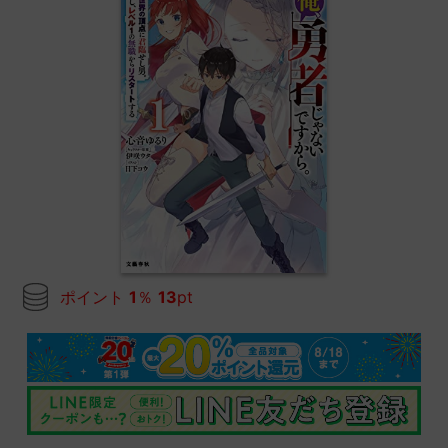
ポイント
1
％
13
pt