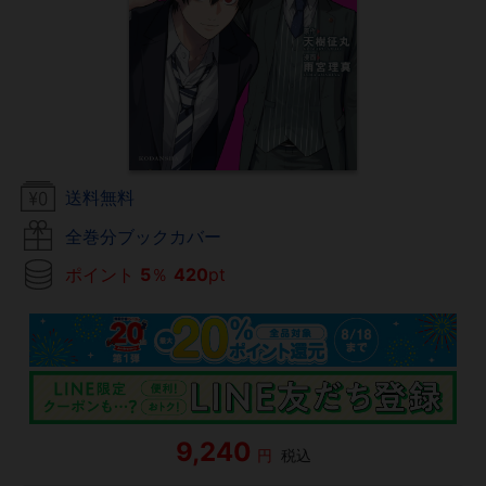
送料無料
全巻分ブックカバー
ポイント
5
％
420
pt
9,240
円
税込