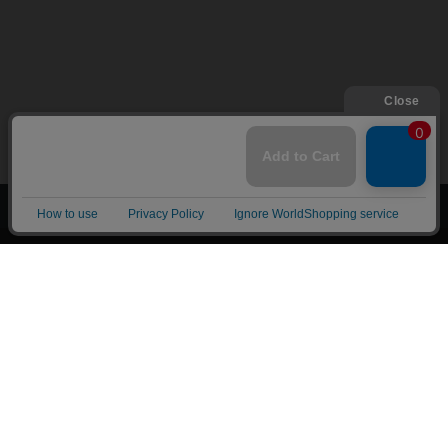
上へ
漫画全巻ドットコム TOP
トップページ
会員登録・ログイン
初めての方へ
電子書籍の読み方
支払方法
特定商取引法に基づく通販の表記