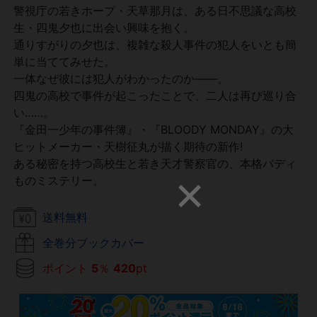
警視庁の若きホープ・天草那月は、ある日不思議な高校
生・四鬼夕也に出会い興味を抱く。
通りすがりの夕也は、複雑な殺人事件の犯人をいとも簡
単に当ててみせた。
一体なぜ彼には犯人がわかったのか――。
四鬼の高校で事件が起こったことで、二人は再び巡り合
い……。
『金田一少年の事件簿』・『BLOODY MONDAY』の大
ヒットメーカー・天樹征丸が描く期待の新作!
ある秘密を持つ高校生と若き天才警察官の、本格バディ
ものミステリー。
送料無料
全巻分ブックカバー
ポイント
5
％
420
pt