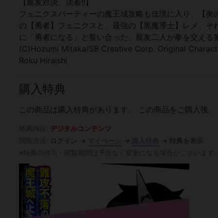
【親友対決、決着!!】
フェニクスパーティーの魔王城攻略も佳境に入り、【炎
の【勇者】フェニクスと、最強の【黒魔導士】レメ、そ
に「勇者になる」と誓い合った、親友二人が拳を交える
(C)Hozumi Mitaka/SB Creative Corp. Original Charact
Roku Hiraishi
購入特典
この商品は購入特典があります。
この商品をご購入後、
特典内容:
デジタルコンテンツ
閲覧方法:
ログイン →
マイページ
→
購入特典
→ 特典を表示
※特典の付与・閲覧期間は予告なく変更になる場合がございます