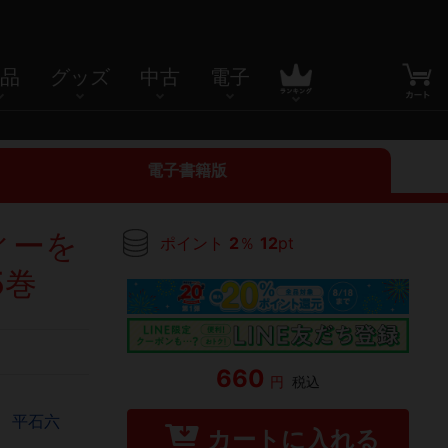
品
グッズ
中古
電子
電子書籍版
ィーを
ポイント
2
％
12
pt
5巻
660
円
税込
1
平石六
カートに入れる