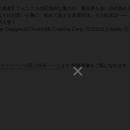
の勇者】フェニクスの圧倒的な魔力が、魔王軍を追い詰め始め
れぞれの思いを胸に、初めて迎える直接対決。その結末は――
第５巻！
er Designs:(C)Yuuhi/SB Creative Corp. (C)2022 j1 Kaido (
マイページの購入特典ページ
より 特典画像をご覧になれます
。