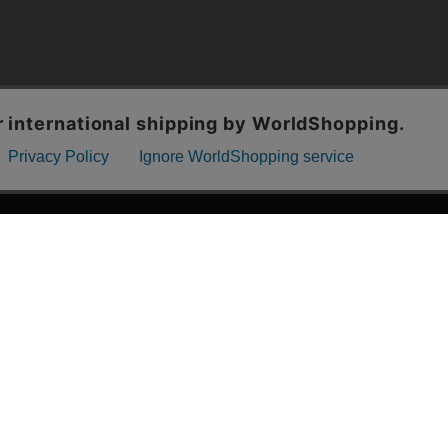
漫画全巻ドットコム TOP
ッフおススメ「全力推し宣言」
漫画ランキング
贈ろう e-giftサービス
›
2025年 年間ランキング
すめの新品漫画セット
›
歴代発行部数
品別漫画収納ボックス
›
紙書籍 週間TOP100
典あり漫画
›
紙書籍 月間TOP100
すめのグッズ商品
›
電子書籍 週間TOP100
すめの中古漫画セット
›
電子書籍 月間TOP100