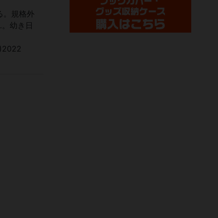
る。規格外
…。幼き日
C)2022
。