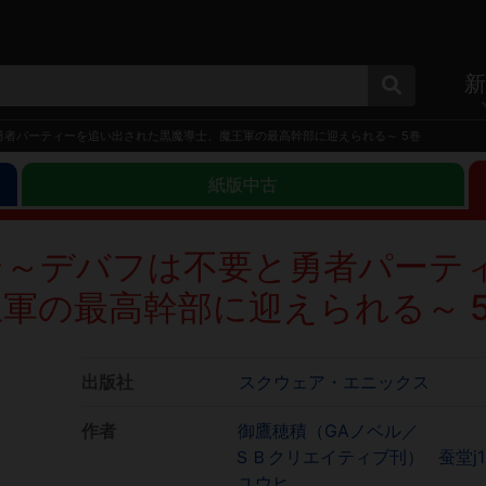
新
者パーティーを追い出された黒魔導士、魔王軍の最高幹部に迎えられる～ 5巻
紙版中古
そ～デバフは不要と勇者パーテ
軍の最高幹部に迎えられる～ 
出版社
スクウェア・エニックス
作者
御鷹穂積（GAノベル／
ＳＢクリエイティブ刊）
蚕堂j
ユウヒ