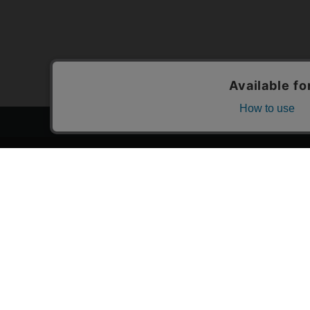
トップページ
スタ
会員登録・ログイン
漫画を
初めての方へ
おす
電子書籍の読み方
›
作
支払方法
›
特
特定商取引法に基づく通販の表記
おす
資金決済法に基づく表示
おす