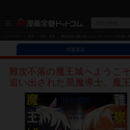
漫画を検索
トップページ
電子
少年・青年
難攻不落の魔王城へようこそ～デバフは不要と勇
紙版新品
難攻不落の魔王城へようこ
追い出された黒魔導士、魔王