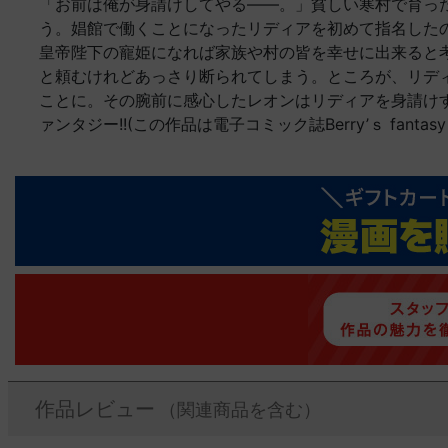
「お前は俺が身請けしてやる――。」貧しい寒村で育っ
う。娼館で働くことになったリディアを初めて指名した
皇帝陛下の寵姫になれば家族や村の皆を幸せに出来ると
と頼むけれどあっさり断られてしまう。ところが、リデ
ことに。その腕前に感心したレオンはリディアを身請けす
ァンタジー!!(この作品は電子コミック誌Berry’ｓ fant
作品レビュー
（関連商品を含む）