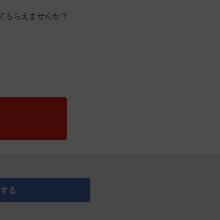
てもらえませんか？
アする