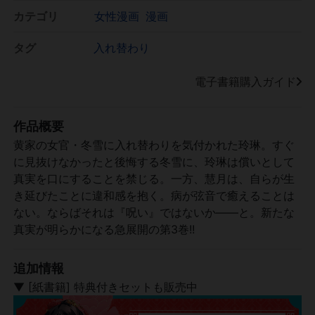
カテゴリ
女性漫画
漫画
タグ
入れ替わり
電子書籍購入ガイド
作品概要
黄家の女官・冬雪に入れ替わりを気付かれた玲琳。すぐ
に見抜けなかったと後悔する冬雪に、玲琳は償いとして
真実を口にすることを禁じる。一方、慧月は、自らが生
き延びたことに違和感を抱く。病が弦音で癒えることは
ない。ならばそれは『呪い』ではないか――と。新たな
真実が明らかになる急展開の第3巻!!
追加情報
▼ [紙書籍] 特典付きセットも販売中