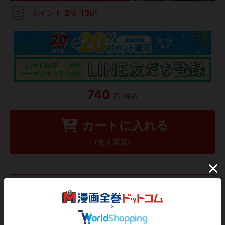
ポイント
2
％
13
pt
740
円
税込
カートに入れる
(電子書籍)
他の巻や全巻セットを見る
紙版 新品
7,973
を見る
円