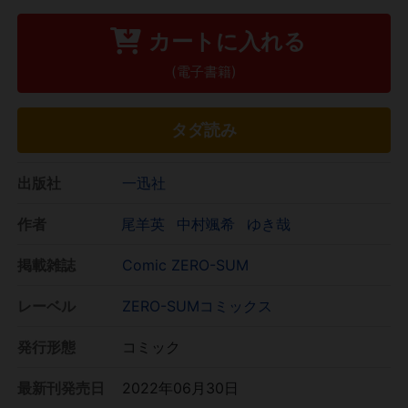
カートに入れる
(電子書籍)
タダ読み
出版社
一迅社
作者
尾羊英
中村颯希
ゆき哉
掲載雑誌
Comic ZERO-SUM
レーベル
ZERO-SUMコミックス
発行形態
コミック
最新刊発売日
2022年06月30日