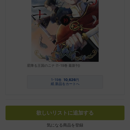
星降る王国のニナ (1-19巻 最新刊)
1-19
10,626
巻
円
紙 新品をカートへ
欲しいリストに追加する
気になる商品を登録