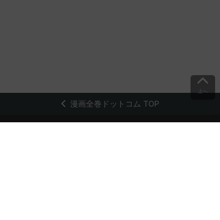
上へ
漫画全巻ドットコム TOP
トップページ
会員登録・ログイン
初めての方へ
電子書籍の読み方
支払方法
特定商取引法に基づく通販の表記