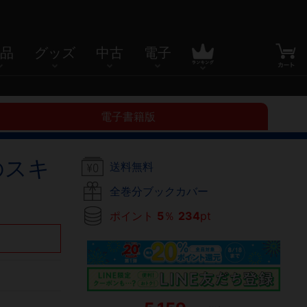
品
グッズ
中古
電子
電子書籍版
のスキ
送料無料
全巻分ブックカバー
ポイント
5
％
234
pt