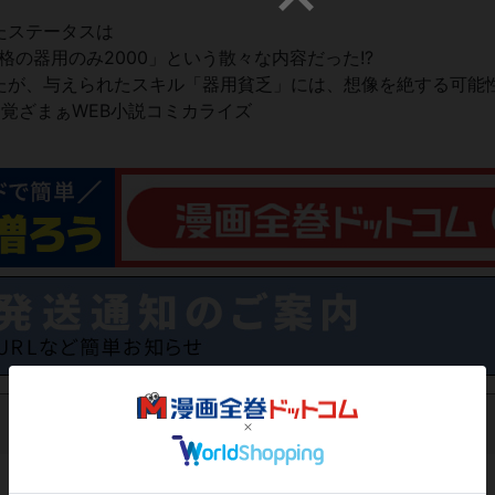
たステータスは
の器用のみ2000」という散々な内容だった!?
たが、与えられたスキル「器用貧乏」には、想像を絶する可能性
覚ざまぁWEB小説コミカライズ