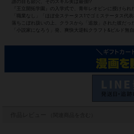
誰の目も節穴、そのスキル実は最強!?
『王立開拓学園』の入学式で、青年レオピンに授けられ
「職業なし」「ほぼ全ステータス1でゴミステータス代表格
落ちこぼれ扱いの上、クラスから「追放」された彼だっ
「小説家になろう」発、爽快大逆転クラフト&ビルド無自
作品レビュー
（関連商品を含む）