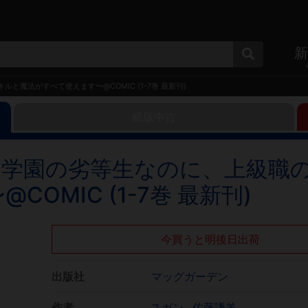
新
魔法がすべて使えます〜@COMIC (1-7巻 最新刊)
紙版中古
拓学園の劣等生なのに、上級職
OMIC (1-7巻 最新刊)
今買うと明後日出荷
出版社
マッグガーデン
作者
スガン
佐藤謙羊