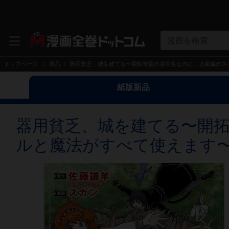
漫画を検索
トップページ
新品
器用貧乏、城を建てる〜開拓学園の劣等生なのに、上級職のスキルと
紙版新品
器用貧乏、城を建てる〜開
ルと魔法がすべて使えます〜@C