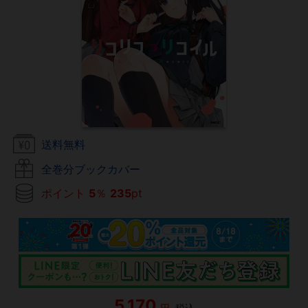
送料無料
全巻分ブックカバー
ポイント
5
％
235
pt
5,170
円
税込