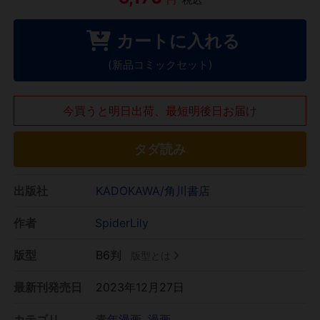
カートに入れる
(新品コミックセット)
今買うと明日出荷、最短明後日お届け
タダ読み
出版社
KADOKAWA/角川書店
作者
SpiderLily
版型
B6判
版型とは
最新刊発売日
2023年12月27日
カテゴリ
青年漫画
漫画