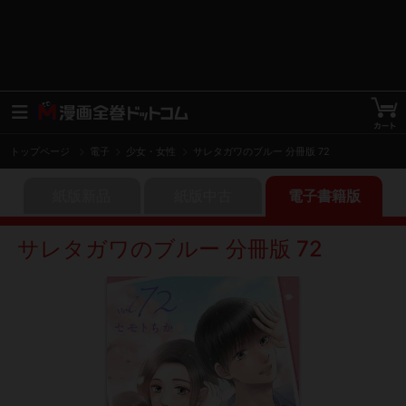
トップページ
電子
少女・女性
サレタガワのブルー 分冊版 72
紙版新品
紙版中古
電子書籍版
サレタガワのブルー 分冊版 72