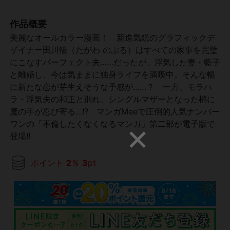
作品概要
美麗なオールカラー漫画！ 新進気鋭のグラフィックデ
ザイナー田川暢（たがわ のぶる）はすべての家事を完璧
にこなすパーフェクト夫……だったが、浮気した妻・藍子
と離婚し、今は気ままに独身ライフを満喫中。そんな暢
に新たな恋が芽生えそうな予感が……？ 一方、モラハ
ラ・浮気夫の和正と別れ、シングルマザーとなった梢に
魔の手が忍び寄る…!? マンガMeeで圧倒的人気ナンバー
ワンの「不倫したくなくなるマンガ」第二部が電子版で
登場!!
ポイント
2
％
3
pt