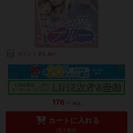
ポイント
2
％
3
pt
176
円
税込
カートに入れる
(電子書籍)