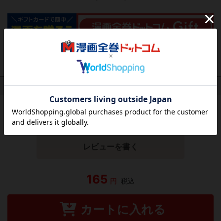
作品レビュー
（関連商品を含む）
この作品にはまだレビューがありません。 今後読まれる
方のために感想を共有してもらえませんか？
レビューを書く
165
円
税込
カートに入れる