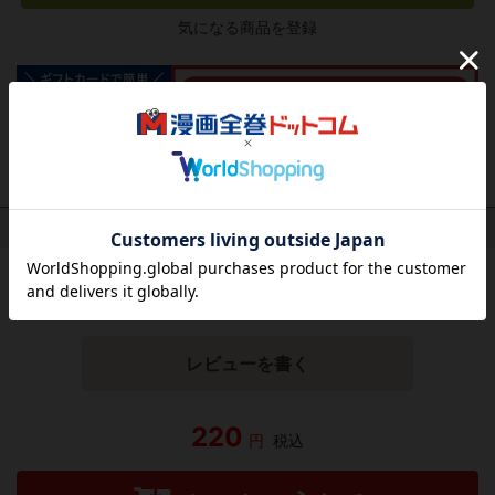
気になる商品を登録
作品レビュー
（関連商品を含む）
この作品にはまだレビューがありません。 今後読まれる
方のために感想を共有してもらえませんか？
レビューを書く
220
円
税込