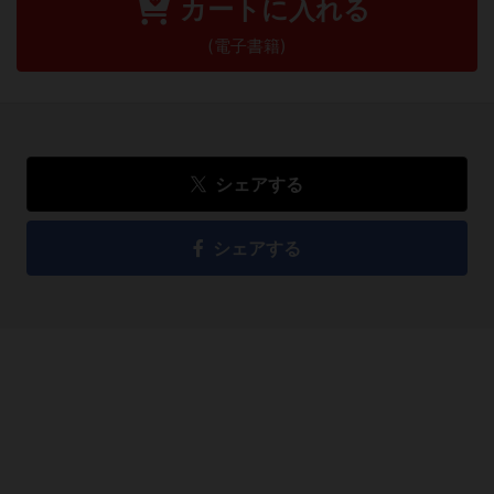
カートに入れる
(電子書籍)
シェアする
シェアする