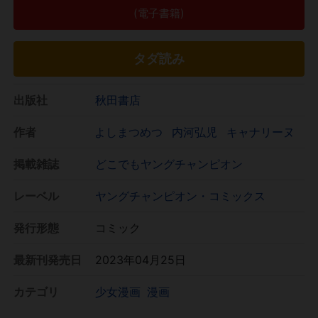
(電子書籍)
タダ読み
出版社
秋田書店
作者
よしまつめつ
内河弘児
キャナリーヌ
掲載雑誌
どこでもヤングチャンピオン
レーベル
ヤングチャンピオン・コミックス
発行形態
コミック
最新刊発売日
2023年04月25日
カテゴリ
少女漫画
漫画