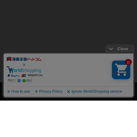
上へ
漫画全巻ドットコム TOP
トップページ
会員登録・ログイン
初めての方へ
電子書籍の読み方