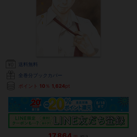
送料無料
全巻分ブックカバー
ポイント
10
％
1,624
pt
17,864
円
税込