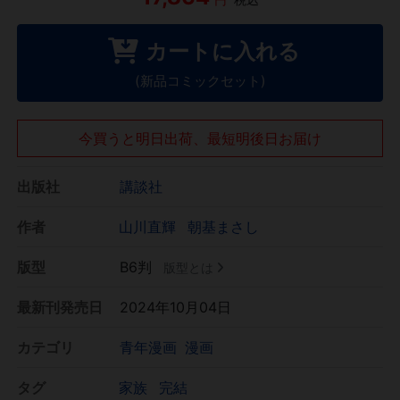
カートに入れる
(新品コミックセット)
今買うと明日出荷、最短明後日お届け
出版社
講談社
作者
山川直輝
朝基まさし
版型
B6判
版型とは
最新刊発売日
2024年10月04日
カテゴリ
青年漫画
漫画
タグ
家族
完結