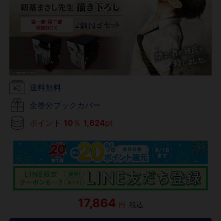
送料無料
全巻分ブックカバー
ポイント
10
％
1,624
pt
17,864
円
税込