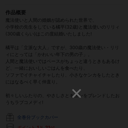
作品概要
魔法使いと人間の婚姻が認められた世界で、
小学校の先生をしている橘平(32歳)と魔法使いのリリィ
(300歳くらい)はこの度結婚いたしました!
橘平は「立派な大人」ですが、300歳の魔法使い・リリ
ィにとっては「かわいい年下の男の子」。
人間と魔法使いではペースがちょっと違うときもあるけ
ど、一緒においしいごはんを食べたり、
ソファでイチャイチャしたり、小さなケンカをしたとき
にはなるべく早く仲直り。
初々しいふたりの、やさしさとキュンをブレンドしたお
うちラブコメディ!
全巻分ブックカバー
ポイント
1
％
21
pt