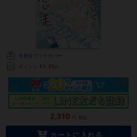
全巻分ブックカバー
ポイント
1
％
21
pt
2,310
円
税込
カートに入れる