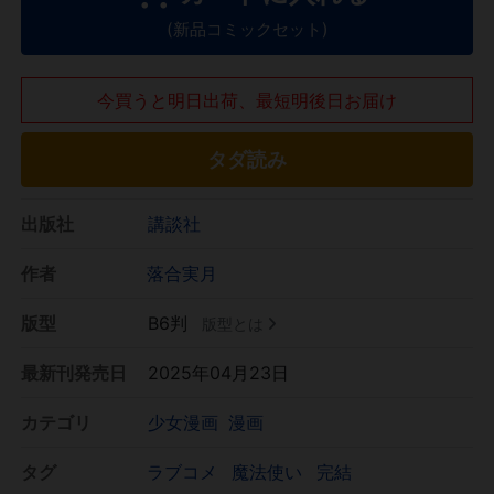
(新品コミックセット)
今買うと明日出荷、最短明後日お届け
タダ読み
出版社
講談社
作者
落合実月
版型
B6判
版型とは
最新刊発売日
2025年04月23日
カテゴリ
少女漫画
漫画
タグ
ラブコメ
魔法使い
完結