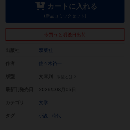
カートに入れる
(新品コミックセット)
今買うと明後日出荷
出版社
双葉社
作者
佐々木裕一
版型
文庫判
版型とは
最新刊発売日
2026年08月05日
カテゴリ
文学
タグ
小説
時代