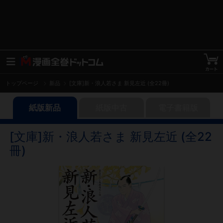
トップページ
新品
[文庫]新・浪人若さま 新見左近 (全22冊)
紙版新品
紙版中古
電子書籍版
[文庫]新・浪人若さま 新見左近 (全22
冊)