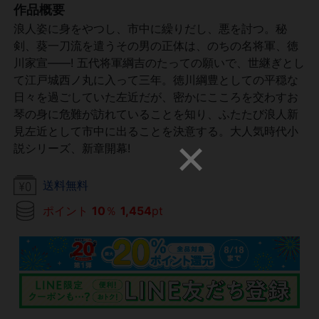
作品概要
浪人姿に身をやつし、市中に繰りだし、悪を討つ。秘
剣、葵一刀流を遣うその男の正体は、のちの名将軍、徳
川家宣――! 五代将軍綱吉のたっての願いで、世継ぎとし
て江戸城西ノ丸に入って三年。徳川綱豊としての平穏な
日々を過ごしていた左近だが、密かにこころを交わすお
琴の身に危難が訪れていることを知り、ふたたび浪人新
見左近として市中に出ることを決意する。大人気時代小
説シリーズ、新章開幕!
送料無料
ポイント
10
％
1,454
pt