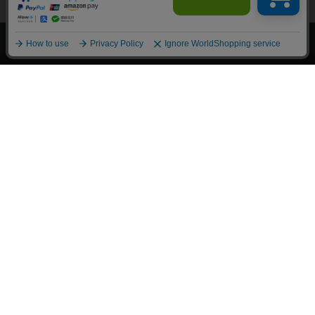
上へ
漫画全巻ドットコム TOP
トップページ
会員登録・ログイン
初めての方へ
電子書籍の読み方
支払方法
特定商取引法に基づく通販の表記
資金決済法に基づく表示
古物営業法に基づく表示
よくある質問
問い合わせ
個人情報保護方針