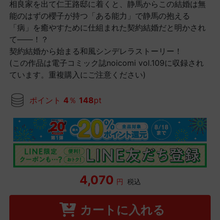
相良家を出て仁王路邸に着くと、静馬からこの結婚は無
能のはずの櫻子が持つ「ある能力」で静馬の抱える
「病」を癒やすために仕組まれた契約結婚だと明かされ
て――！？
契約結婚から始まる和風シンデレラストーリー！
(この作品は電子コミック誌noicomi vol.109に収録され
ています。重複購入にご注意ください)
ポイント
4
％
148
pt
4,070
円
税込
カートに入れる