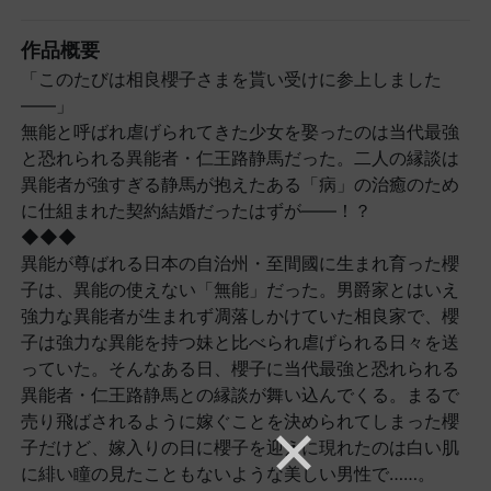
作品概要
「このたびは相良櫻子さまを貰い受けに参上しました
――」
無能と呼ばれ虐げられてきた少女を娶ったのは当代最強
と恐れられる異能者・仁王路静馬だった。二人の縁談は
異能者が強すぎる静馬が抱えたある「病」の治癒のため
に仕組まれた契約結婚だったはずが――！？
◆◆◆
異能が尊ばれる日本の自治州・至間國に生まれ育った櫻
子は、異能の使えない「無能」だった。男爵家とはいえ
強力な異能者が生まれず凋落しかけていた相良家で、櫻
子は強力な異能を持つ妹と比べられ虐げられる日々を送
っていた。そんなある日、櫻子に当代最強と恐れられる
異能者・仁王路静馬との縁談が舞い込んでくる。まるで
売り飛ばされるように嫁ぐことを決められてしまった櫻
子だけど、嫁入りの日に櫻子を迎えに現れたのは白い肌
に緋い瞳の見たこともないような美しい男性で……。