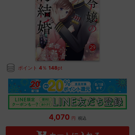
ポイント
4
％
148
pt
4,070
円
税込