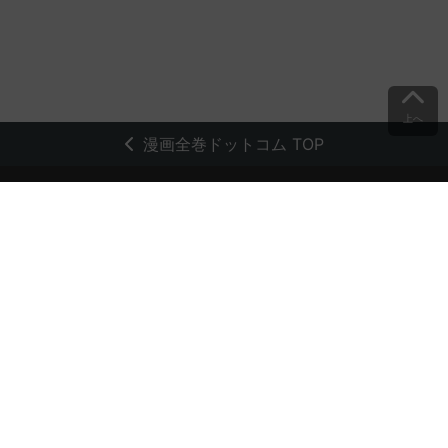
上へ
漫画全巻ドットコム TOP
トップページ
会員登録・ログイン
初めての方へ
電子書籍の読み方
支払方法
特定商取引法に基づく通販の表記
資金決済法に基づく表示
古物営業法に基づく表示