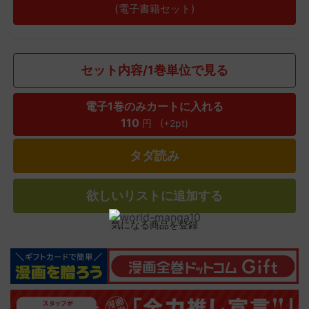
(電子書籍セット)
セット内容/1巻単位で見る
電子1巻のみカートに入れる
110
円
(+2pt)
タダ読み
欲しいリストに追加する
気になる商品を登録