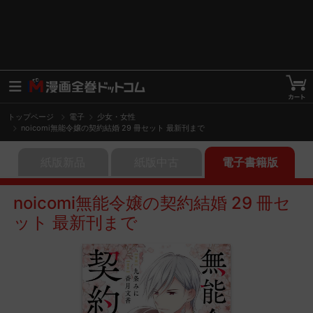
トップページ
電子
少女・女性
noicomi無能令嬢の契約結婚 29 冊セット 最新刊まで
紙版新品
紙版中古
電子書籍版
noicomi無能令嬢の契約結婚 29 冊セ
ット 最新刊まで