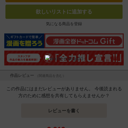
欲しいリストに追加する
気になる商品を登録
作品レビュー
（関連商品を含む）
この作品にはまだレビューがありません。 今後読まれる
方のために感想を共有してもらえませんか？
レビューを書く