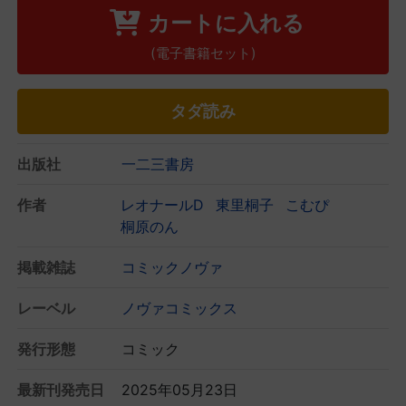
カートに入れる
(電子書籍セット)
タダ読み
出版社
一二三書房
作者
レオナールD
東里桐子
こむぴ
桐原のん
掲載雑誌
コミックノヴァ
レーベル
ノヴァコミックス
発行形態
コミック
最新刊発売日
2025年05月23日