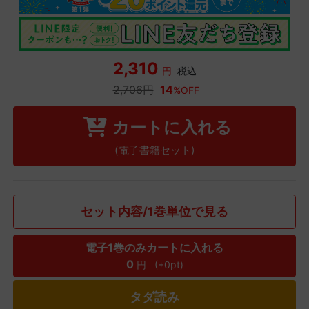
2,310
円
税込
2,706円
14
%OFF
カートに入れる
(電子書籍セット)
セット内容/1巻単位で見る
電子1巻のみカートに入れる
0
円
(+0pt)
タダ読み