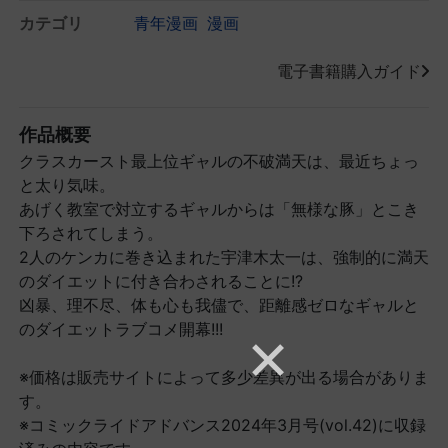
カテゴリ
青年漫画
漫画
電子書籍購入ガイド
作品概要
クラスカースト最上位ギャルの不破満天は、最近ちょっ
と太り気味。
あげく教室で対立するギャルからは「無様な豚」とこき
下ろされてしまう。
2人のケンカに巻き込まれた宇津木太一は、強制的に満天
のダイエットに付き合わされることに!?
凶暴、理不尽、体も心も我儘で、距離感ゼロなギャルと
のダイエットラブコメ開幕!!!
※価格は販売サイトによって多少差異が出る場合がありま
す。
※コミックライドアドバンス2024年3月号(vol.42)に収録