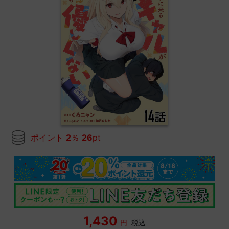
ポイント
2
％
26
pt
1,430
円
税込