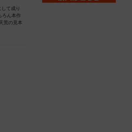
にして成り
ちろん本作
天荒の見本
。