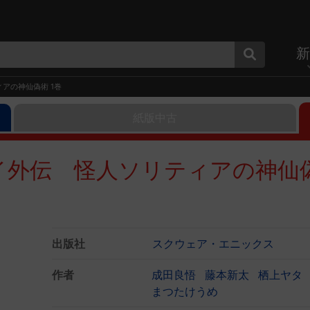
新
アの神仙偽術 1巻
紙版中古
外伝 怪人ソリティアの神仙偽
出版社
スクウェア・エニックス
作者
成田良悟
藤本新太
栖上ヤタ
まつたけうめ