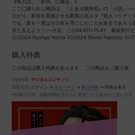
【怪人は、「新宿」に踊る。】
ここに綴られし物語は、『とある愉快犯』の「小説」──
上がり、新宿を震撼させる驚異の厄ネタ『怪人ソリティ
でも、皆も一度はその名を耳にしたことがあるであろう
市と言えよう！──さあ、このDEATH PLAY、最前列
(C)2024 Ryohgo Narita (C)2024 Shinta Fujimoto (C
購入特典
この商品は購入特典があります。
この商品をご購入後、
特典内容:
デジタルコンテンツ
閲覧方法:
ログイン →
マイページ
→
購入特典
→ 特典を表示
※特典の付与・閲覧期間は予告なく変更になる場合がございます