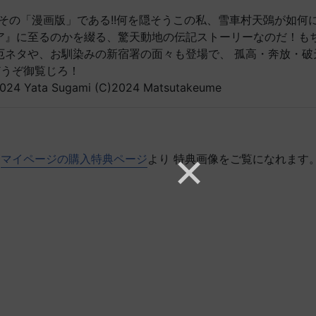
その「漫画版」である!!何を隠そうこの私、雪車村天鵶が如何
ア』に至るのかを綴る、驚天動地の伝記ストーリーなのだ！も
厄ネタや、お馴染みの新宿署の面々も登場で、 孤高・奔放・破
でどうぞ御覧じろ！
)2024 Yata Sugami (C)2024 Matsutakeume
マイページの購入特典ページ
より 特典画像をご覧になれます
。