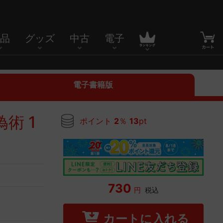
品
グッズ
中古
電子
電子書籍版
術 1
ポイント
2
％
13
pt
730
円
税込
カートに入れる