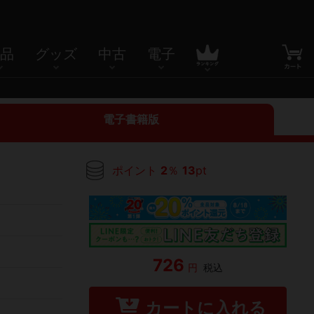
品
グッズ
中古
電子
電子書籍版
ポイント
2
％
13
pt
726
円
税込
カートに入れる