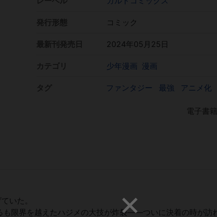
レーベル
ガルドコミックス
発行形態
コミック
最新刊発売日
2024年05月25日
カテゴリ
少年漫画
漫画
タグ
ファンタジー
最強
アニメ化
電子書
げていた。
るも限界を越えたハジメの大技が炸裂――ついに決着の時が訪