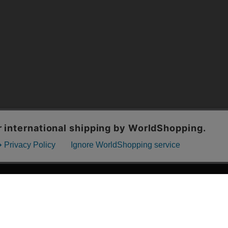
漫画全巻ドットコム TOP
ッフおススメ「全力推し宣言」
漫画ランキング
贈ろう e-giftサービス
›
2025年 年間ランキング
すめの新品漫画セット
›
歴代発行部数