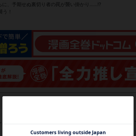
に、予期せぬ裏切り者の罠が襲い掛かり……!?
襲う！
レビューがありません。 今後読まれる方のために感想を共有し