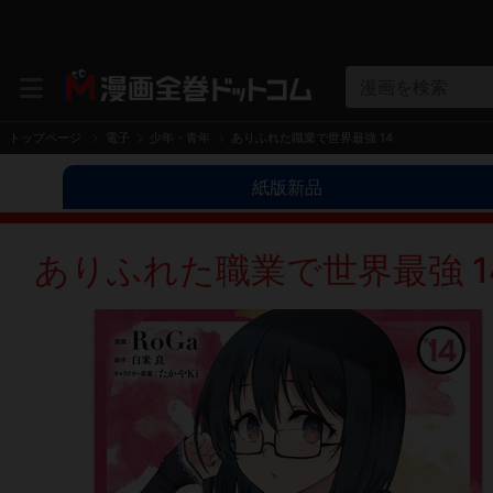
漫画を検索
トップページ
電子
少年・青年
ありふれた職業で世界最強 14
紙版新品
ありふれた職業で世界最強 1