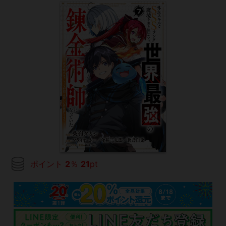
ポイント
2
％
21
pt