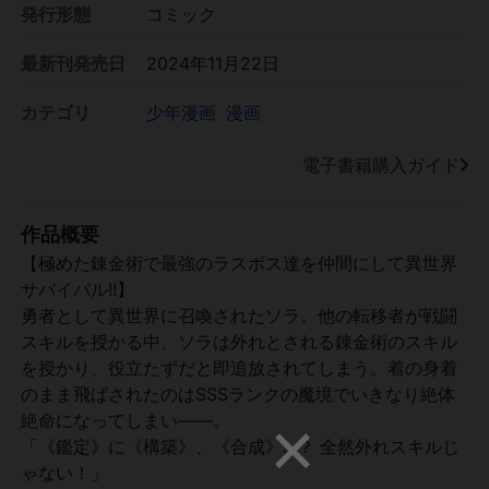
発行形態
コミック
最新刊発売日
2024年11月22日
カテゴリ
少年漫画
漫画
電子書籍購入ガイド
作品概要
【極めた錬金術で最強のラスボス達を仲間にして異世界
サバイバル!!】
勇者として異世界に召喚されたソラ。他の転移者が戦闘
スキルを授かる中、ソラは外れとされる錬金術のスキル
を授かり、役立たずだと即追放されてしまう。着の身着
のまま飛ばされたのはSSSランクの魔境でいきなり絶体
絶命になってしまい――。
「《鑑定》に《構築》、《合成》…？ 全然外れスキルじ
ゃない！」