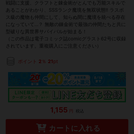
戦闘に支援、クラフトと錬金術がとんでも万能スキルで
あることがわかり、SSSランク魔境を無双状態!! ラスボ
ス級の魔物も仲間にして、知らぬ間に魔境を統べる存在
になっていて…？ 無敵の錬金術で最強の仲間たちと共に
型破りな異世界サバイバルが始まる！
（この作品は電子コミック誌comicグラスト62号に収録
されています。重複購入にご注意ください）
ポイント
2
％
21
pt
1,155
円
税込
カートに入れる