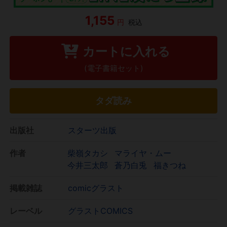
1,155
円
税込
カートに入れる
(電子書籍セット)
タダ読み
出版社
スターツ出版
作者
柴嶺タカシ
マライヤ・ムー
今井三太郎
蒼乃白兎
福きつね
掲載雑誌
comicグラスト
レーベル
グラストCOMICS