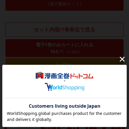
(電子書籍セット)
セット内容/1巻単位で見る
電子1巻のみカートに入れる
165
円
(+3pt)
タダ読み
欲しいリストに追加する
気になる商品を登録