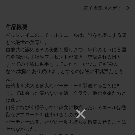
電子書籍購入ガイド
作品概要
ベルソレイユの王子・ルミエールは、誰をも虜にするほ
どの絶世の美青年。
自他共に認めるその美貌と優しさで、毎日のように各国
の令嬢から手紙やプレゼントが届き、求愛される日々。
すべての手紙に返事をしていたが、いつまでも“みん
な”の太陽であり続けようとするのは逆に不誠実だと考
え、
婚約者を決める盛大なパーティーを開催することに!!
そこで出会った笑わない令嬢・クララ。他の令嬢たちと
は違い、
自分になびく様子がない彼女に動揺したルミエールは熱
烈なアプローチを仕掛けるものの
パーティーの間、ただの一度も彼女を微笑ませることは
叶わなかった。