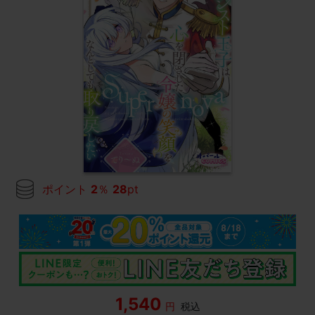
ポイント
2
％
28
pt
1,540
円
税込