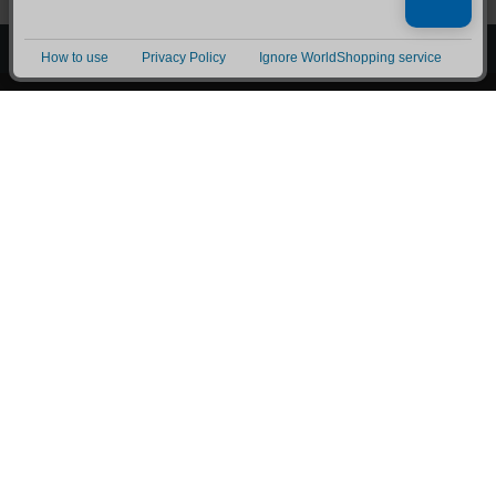
上へ
漫画全巻ドットコム TOP
トップページ
会員登録・ログイン
初めての方へ
電子書籍の読み方
支払方法
特定商取引法に基づく通販の表記
資金決済法に基づく表示
古物営業法に基づく表示
よくある質問
問い合わせ
個人情報保護方針
利用規約