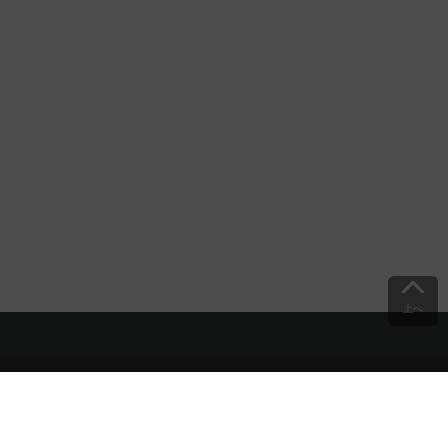
上へ
ご意見をお聞かせください